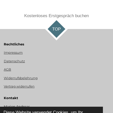
Kostenloses Erstgespräch buchen
TOP
Rechtliches
Impressum
Datenschutz
AGB
Widerrufsbelehrung
Vertrag widerrufen
Kontakt
Marion Andreas
Odenwaldstr. 46
Diese Website verwendet Cookies, um Ihr