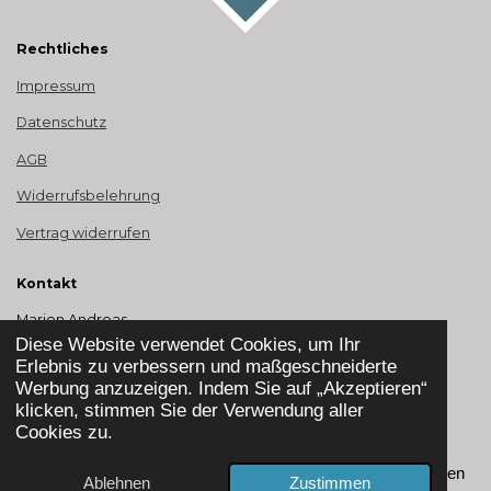
Rechtliches
Impressum
Datenschutz
AGB
Widerrufsbelehrung
Vertrag widerrufen
Kontakt
Marion Andreas
Odenwaldstr. 46
Diese Website verwendet Cookies, um Ihr
65428 Rüsselsheim
Erlebnis zu verbessern und maßgeschneiderte
Werbung anzuzeigen. Indem Sie auf „Akzeptieren“
Telefon: +49 155 - 67 09 54 25
klicken, stimmen Sie der Verwendung aller
Cookies zu.
I
F
L
T
Y
P
n
a
i
i
o
i
Marion Andreas - Ernährungsberatung nach Stoffwechseltypen
Ablehnen
Zustimmen
s
c
n
k
u
n