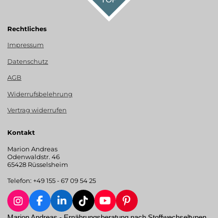
Rechtliches
Impressum
Datenschutz
AGB
Widerrufsbelehrung
Vertrag widerrufen
Kontakt
Marion Andreas
Odenwaldstr. 46
65428 Rüsselsheim
Telefon: +49 155 - 67 09 54 25
I
F
L
T
Y
P
n
a
i
i
o
i
Marion Andreas - Ernährungsberatung nach Stoffwechseltypen