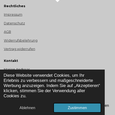
Rechtliches
Impressum
Datenschutz
AGB
Widerrufsbelehrung
Vertrag widerrufen
Kontakt
Marion Andreas
Odenwaldstr. 46
Diese Website verwendet Cookies, um Ihr
65428 Rüsselsheim
Erlebnis zu verbessern und maßgeschneiderte
Werbung anzuzeigen. Indem Sie auf „Akzeptieren“
Telefon: +49 155 - 67 09 54 25
klicken, stimmen Sie der Verwendung aller
Cookies zu.
I
F
L
T
Y
P
n
a
i
i
o
i
Marion Andreas - Ernährungsberatung nach Stoffwechseltypen
Ablehnen
Zustimmen
s
c
n
k
u
n
t
e
k
T
T
t