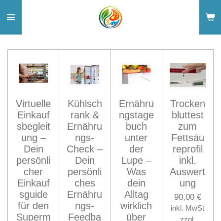
Zum
Hauptinhalt
springen
Virtuelle
Kühlsch
Ernähru
Trocken
Einkauf
rank &
ngstage
bluttest
sbegleit
Ernähru
buch
zum
ung –
ngs-
unter
Fettsäu
Dein
Check –
der
reprofil
persönli
Dein
Lupe –
inkl.
cher
persönli
Was
Auswert
Einkauf
ches
dein
ung
sguide
Ernähru
Alltag
90,00 €
für den
ngs-
wirklich
inkl. MwSt
Superm
Feedba
über
zzgl.