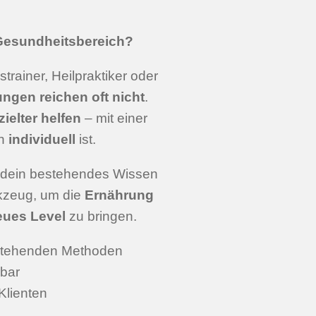
 Gesundheitsbereich?
trainer, Heilpraktiker oder
ngen reichen oft nicht
.
zielter helfen
– mit einer
ch
individuell
ist.
 dein bestehendes Wissen
rkzeug, um die
Ernährung
eues Level
zu bringen.
stehenden Methoden
rbar
Klienten