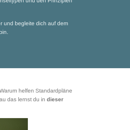
chseltypen und den Prinzipien
r und begleite dich auf dem
bin.
 Warum helfen Standardpläne
u das lernst du in
dieser