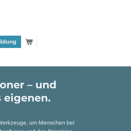
ildung
oner – und
s eigenen.
e Werkzeuge, um Menschen bei