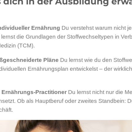
 dich in der Ausbildung erwa
individueller Ernährung
Du verstehst warum nicht j
ernst die Grundlagen der Stoffwechseltypen in Verb
Medizin (TCM).
ßgeschneiderte Pläne
Du lernst wie du den Stoffw
dividuellen Ernährungsplan entwickelst – der wirklich 
 Ernährungs-Practitioner
Du lernst nicht nur die 
 einsetzt. Ob als Hauptberuf oder zweites Standbein
häft.