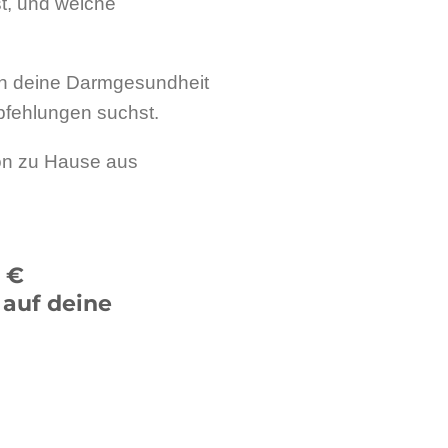
st, und welche
 in deine Darmgesundheit
fehlungen suchst.
von zu Hause aus
 €
 auf deine