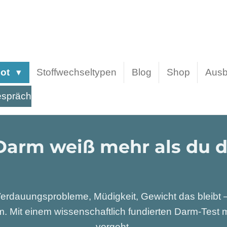
bot
Stoffwechseltypen
Blog
Shop
Ausb
espräch
Darm weiß mehr als du d
erdauungsprobleme, Müdigkeit, Gewicht das bleibt – o
. Mit einem wissenschaftlich fundierten Darm-Test ma
vorgeht.